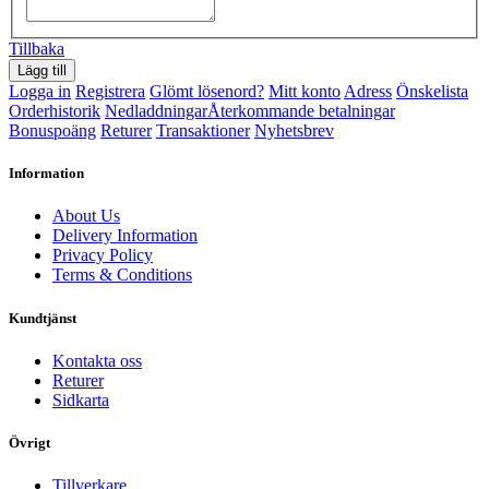
Tillbaka
Logga in
Registrera
Glömt lösenord?
Mitt konto
Adress
Önskelista
Orderhistorik
Nedladdningar
Återkommande betalningar
Bonuspoäng
Returer
Transaktioner
Nyhetsbrev
Information
About Us
Delivery Information
Privacy Policy
Terms & Conditions
Kundtjänst
Kontakta oss
Returer
Sidkarta
Övrigt
Tillverkare